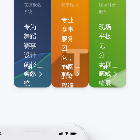
在线报名
赛事顾问
现场计分
系统
服务
专业
专为
现场
赛事
舞蹈
平板
服务
赛事
记
团
设计
分，
队，
的报
大屏
丰富
了解
了解
了解
名系
幕成
更多
更多
更多
的赛
统。
绩展
程编
实时
示，
排经
报名
线上
验，
统计
成绩
为您
信息
查
提供
让你
询，
精雀赛事APP
多种
第一
音乐