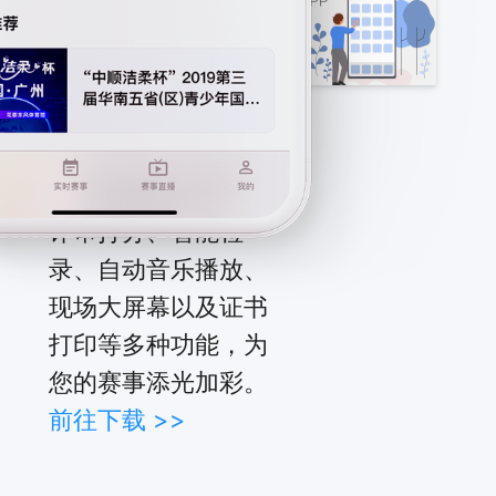
份，
确保
数据
安
全。
精雀计分APP
评审打分、智能检
录、自动音乐播放、
现场大屏幕以及证书
打印等多种功能，为
您的赛事添光加彩。
前往下载 >>