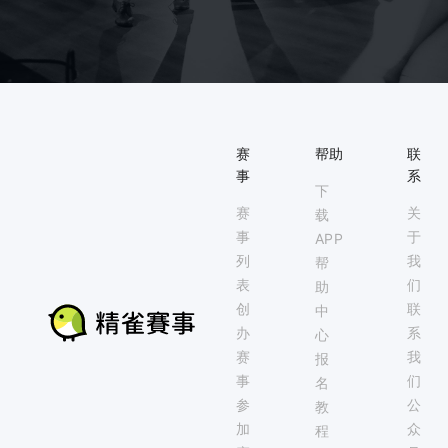
赛
帮助
联
事
系
下
赛
关
载
事
于
APP
列
我
帮
表
们
助
创
联
中
办
系
心
赛
我
报
事
们
名
参
公
教
加
众
程