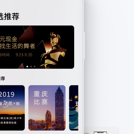
赛事
时间
自动
解决
实时赛事信息第一时
了解
化等
方
间掌握。
报名
多种
案。
情
功
在线成绩查询，第一
我们
况。
能，
时间分享获奖的喜
就是
满足
您的
悦。
您的
赛事
在线赛程进度展示，
赛事
智囊
及时了解赛场状态。
需
团。
求。
自动
云端
成绩查
在线赛
成绩分
手机报
询
程
析
名
数据
备